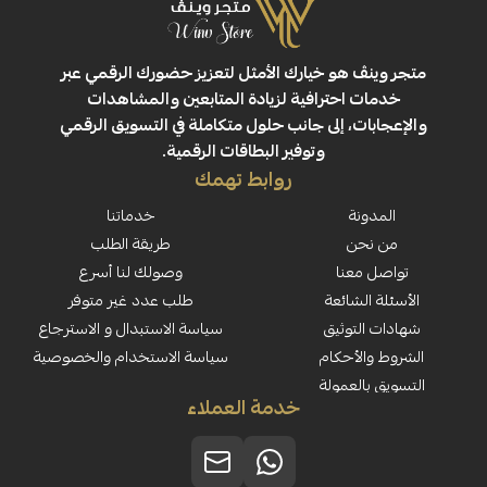
ڤ هو خيارك الأمثل لتعزيز حضورك الرقمي عبر
 احترافية لزيادة المتابعين والمشاهدات
ت، إلى جانب حلول متكاملة في التسويق الرقمي
وتوفير البطاقات الرقمية.
روابط تهمك
نة
خدماتنا
حن
طريقة الطلب
معنا
وصولك لنا أسرع
لشائعة
طلب عدد غير متوفر
لتوثيق
سياسة الاستبدال و الاسترجاع
لأحكام
سياسة الاستخدام والخصوصية
العمولة
خدمة العملاء