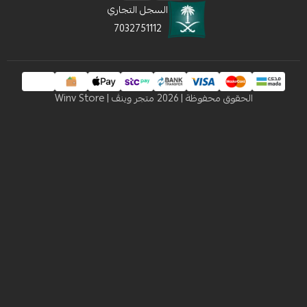
السجل التجاري
7032751112
 محفوظة | 2026
متجر وينڤ | Winv Store