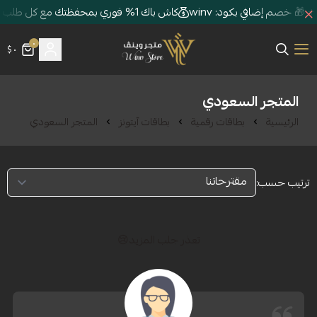
كاش باك 1% فوري بمحفظتك مع كل طلب + 🎁 خصم إضافي بكود: winv
٠
٠ $
متجر وينڤ | Winv Store
سعودي
اقات رقمية
بطاقات آيتونز
المتجر السعودي
تعذر جلب المزيد😢