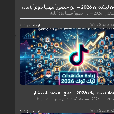
ابنِ حضوراً مهنياً مؤثراً بأمان
اً مهنياً مؤثراً بأمان
Winv S
قراءة المزيد
202 - ادفع الفيديو للانتشار
منة بدون حظر – متجر وينڤ
Winv S
قراءة المزيد