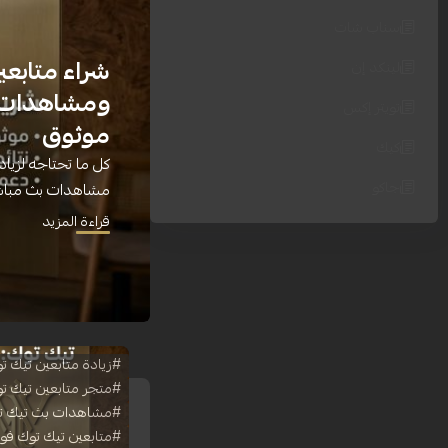
سناب شات
شراء متابعي
لينكد إن
ومشاهدات و
تويتر إكس
موثوق
كيك
كل ما تحتاجه لزياد
جاكو
مشاهدات بث مباشر،
قراءة المزيد
#زيادة متابعين تيك ت
#متجر متابعين تيك ت
#مشاهدات بث تيك ت
#متابعين تيك توك فو