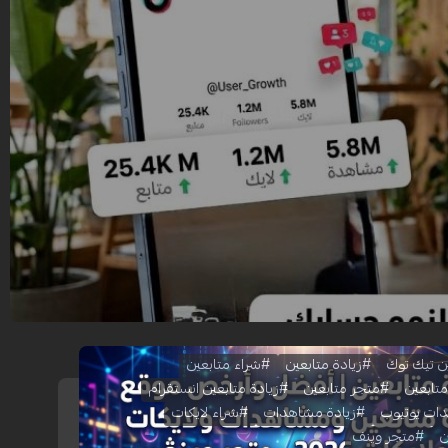
ن تيك توك
#زيادة متابعين
#شراء متابعين
تابعين
#متجر متابعين
#زيادة متابعين انستقرام
ات يوتيوب
#زيادة مشاهدات
#شراء لايكات
ن
#متجر وينف