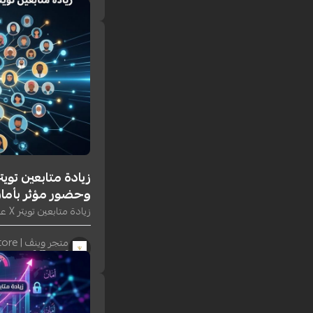
١٠ يونيو ٢٠٢٦
وحضور مؤثر بأما
زيادة متابعين تويتر X عرب 2026 — تفاعل أقوى وحضور مؤثر بأمان
متجر وينڤ | Winv Store
٢ يونيو ٢٠٢٦