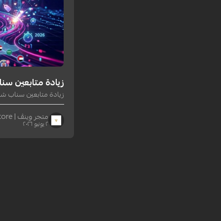
زيادة متابعين سناب شات عرب
زيادة متابعين سناب شات عرب 2026 | جمهور خل
متجر وينڤ | Winv Store
٢ يونيو ٢٠٢٦