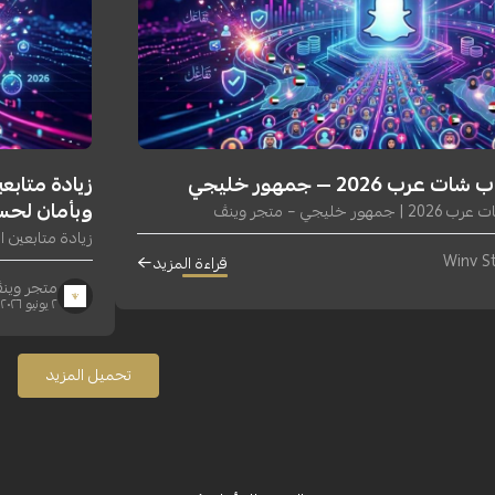
 2026 — جمهور خليجي
وبأمان لحس
يجي – متجر وينڤ
زيادة متابعين انستقر
قراءة المزيد
متجر وينڤ | tore
٢ يونيو ٢٠٢٦
تحميل المزيد