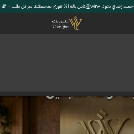
كاش باك 1% فوري بمحفظتك مع كل طلب + 🎁 خصم إضافي بكود: winv
متجر وينڤ | Winv Store