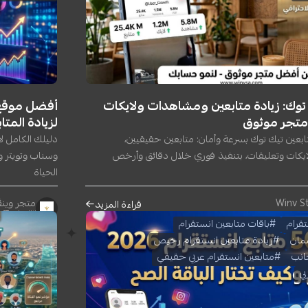
 توك: زيادة متابعين ومشاهدات ولايكات
متجر موثوق
لزيادة المت
ابعين تيك توك بسرعة وأمان: متابعين حقيقيين،
دليلك الكامل ل
يكات وتعليقات، بتنفيذ فوري خلال دقائق وأرخص
وسناب وتويتر 
الحياة
متجر وينڤ | tore
قراءة المزيد
١٣ يوليو ٢٠٢٦
#باقات متابعين انستقرام
مان
#زيادة متابعين انستقرام رخيص
انب
#متابعين انستقرام عربي حقيقي
ي