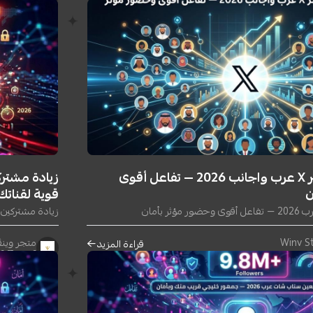
١٠ يونيو ٢٠٢٦
زيادة متابعين تويتر X عرب واجانب 2026 — تفاعل أقوى
ن
قوية لقناتك
زيادة مشتركين ومشاهدات 
متجر وينڤ | tore
قراءة المزيد
٢ يونيو ٢٠٢٦