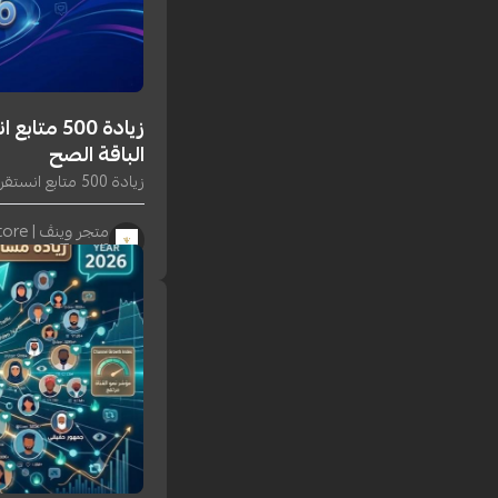
الباقة الصح
زيادة 500 متابع انستقرام 2026 | باقات بأمان وضمان – متجر وينڤ
متجر وينڤ | Winv Store
١٤ يونيو ٢٠٢٦