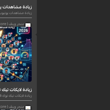
زيادة مشاهدات يوتيوب 2026 — للفيديو 
زيادة مشاهدات يوتيوب 2026 | فيديو وشورتس بأمان – متجر و
متجر وينڤ | Winv Store
١١ يونيو ٢٠٢٦
زيادة لايكات تيك توك 2026 — عزّز تفاعل الف
زيادة لايكات تيك توك 2026 | سريعة وآمنة بدون حظر – متجر وينڤ
متجر وينڤ | Winv Store