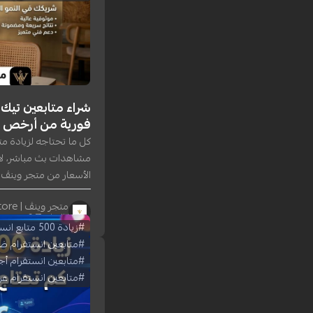
شراء متابعين تيك
فورية من أرخص 
كل ما تحتاجه لزيادة مت
مشاهدات بث مباشر، لا
الأسعار من متجر وينڤ
متجر وينڤ | Winv Store
١٣ يوليو ٢٠٢٦
#زيادة 500 متابع انستقرام
#متابعين انستقرام ض
#متابعين انستقرام أج
#متابعين انستقرام عرب