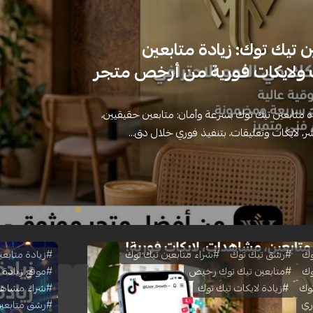
ن تيك توك: زيادة متابعين
لايكات فورية من أرخص متجر
ة متابعين تيك توك بسرعة وأمان: متابعين حقيقيين،
 لايكات وتعليقات، بتنفيذ فوري خلال دق...
وك
#رشق تيك توك
#شراء متابعين تيك توك
#زيادة متابعي
وك
#متابعين تيك توك رخيص
#موقع زيادة م
وك
#زيادة لايكات تيك توك
#شراء مشاهد
ري
#رشق متابعي