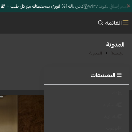
كاش باك 1% فوري بمحفظتك مع كل طلب + 🎁 خصم إضافي بكود: winv
القائمة
المدونة
الرئيسية
المدونة
التصنيفات
عام
انستقرام
تيك توك
يوتيوب