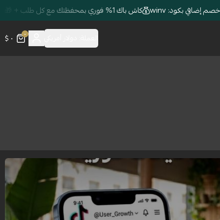
كاش باك 1% فوري بمحفظتك مع كل طلب + 🎁 خصم إضافي بكود: winv
٠
٠ $
العملة:
دولار أمريكي