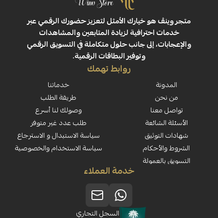
ڤ هو خيارك الأمثل لتعزيز حضورك الرقمي عبر
 احترافية لزيادة المتابعين والمشاهدات
ت، إلى جانب حلول متكاملة في التسويق الرقمي
وتوفير البطاقات الرقمية.
روابط تهمك
نة
خدماتنا
حن
طريقة الطلب
معنا
وصولك لنا أسرع
لشائعة
طلب عدد غير متوفر
لتوثيق
سياسة الاستبدال و الاسترجاع
لأحكام
سياسة الاستخدام والخصوصية
العمولة
خدمة العملاء
السجل التجاري