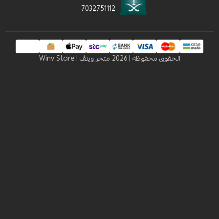
7032751112
 محفوظة | 2026
متجر وينڤ | Winv Store