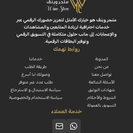
ڤ هو خيارك الأمثل لتعزيز حضورك الرقمي عبر
 احترافية لزيادة المتابعين والمشاهدات
ت، إلى جانب حلول متكاملة في التسويق الرقمي
وتوفير البطاقات الرقمية.
روابط تهمك
نة
خدماتنا
حن
طريقة الطلب
معنا
وصولك لنا أسرع
لشائعة
طلب عدد غير متوفر
لتوثيق
سياسة الاستبدال و الاسترجاع
لأحكام
سياسة الاستخدام والخصوصية
العمولة
خدمة العملاء