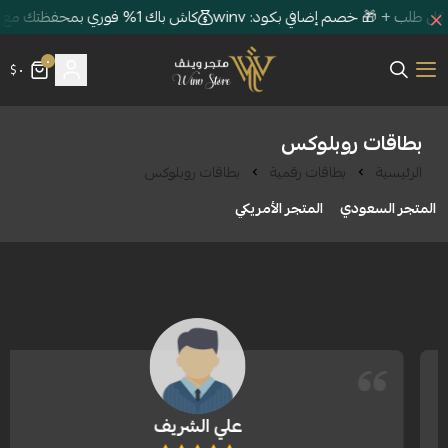
كاش باك 1% فوري بمحفظتك مع كل طلب + 🎁 خصم إضافي بكود: winv
٠
٠ $
متجر وينڤ | Winv Store
بلوكس
اقات رقمية
بطاقات روبلوكس
المتجر الأمريكي
علي الشريف