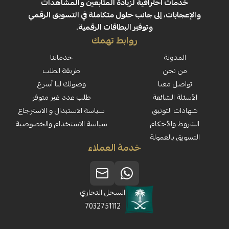
 احترافية لزيادة المتابعين والمشاهدات
ت، إلى جانب حلول متكاملة في التسويق الرقمي
وتوفير البطاقات الرقمية.
روابط تهمك
نة
خدماتنا
حن
طريقة الطلب
معنا
وصولك لنا أسرع
لشائعة
طلب عدد غير متوفر
لتوثيق
سياسة الاستبدال و الاسترجاع
لأحكام
سياسة الاستخدام والخصوصية
العمولة
خدمة العملاء
السجل التجاري
7032751112