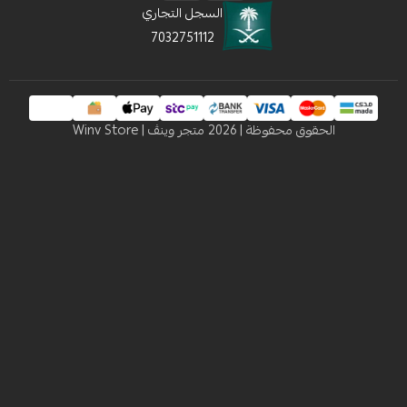
السجل التجاري
7032751112
 محفوظة | 2026
متجر وينڤ | Winv Store