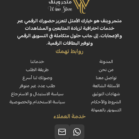
ڤ هو خيارك الأمثل لتعزيز حضورك الرقمي عبر
 احترافية لزيادة المتابعين والمشاهدات
ت، إلى جانب حلول متكاملة في التسويق الرقمي
وتوفير البطاقات الرقمية.
روابط تهمك
نة
خدماتنا
حن
طريقة الطلب
معنا
وصولك لنا أسرع
لشائعة
طلب عدد غير متوفر
لتوثيق
سياسة الاستبدال و الاسترجاع
لأحكام
سياسة الاستخدام والخصوصية
العمولة
خدمة العملاء