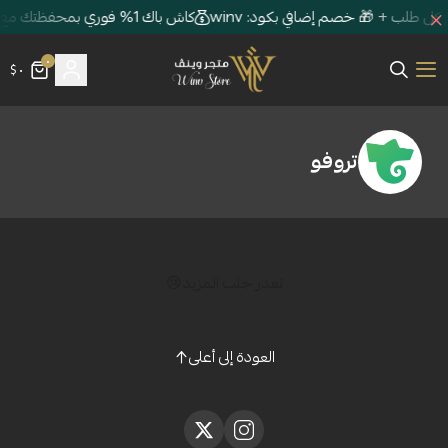
كاش باك 1% فوري بمحفظتك مع كل طلب + 🎁 خصم إضافي بكود: winv
٠
٠ $
متجر وينڤ | Winv Store
فو
تعذر جلب المزيد😢
العودة إلى أعلى