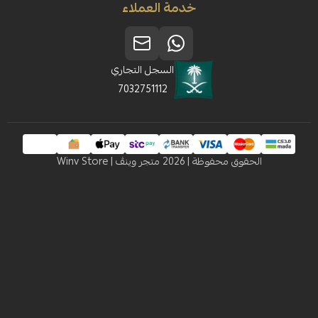
خدمة العملاء
السجل التجاري
7032751112
 محفوظة | 2026
متجر وينڤ | Winv Store