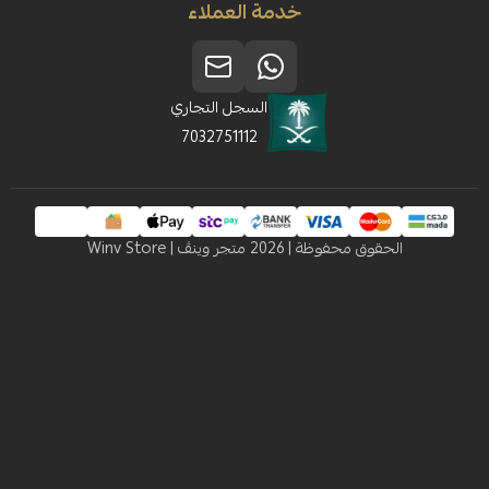
خدمة العملاء
السجل التجاري
7032751112
 محفوظة | 2026
متجر وينڤ | Winv Store