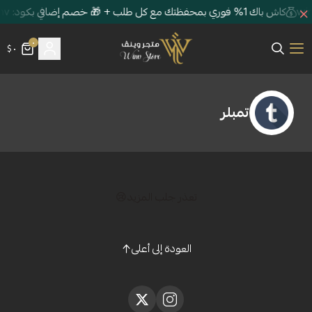
كاش باك 1% فوري بمحفظتك مع كل طلب + 🎁 خصم إضافي بكود: winv
٠
٠ $
متجر وينڤ | Winv Store
لر
تعذر جلب المزيد😢
العودة إلى أعلى