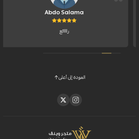
Abdo Salama
راااائع
صراحه اف
العودة إلى أعلى