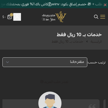
كاش باك 1% فوري بمحفظتك مع كل طلب + 🎁 خصم إضافي بكود: winv
٠
٠ $
متجر وينڤ | Winv Store
ات بــ 10 ريال فقط
تعذر جلب المزيد😢