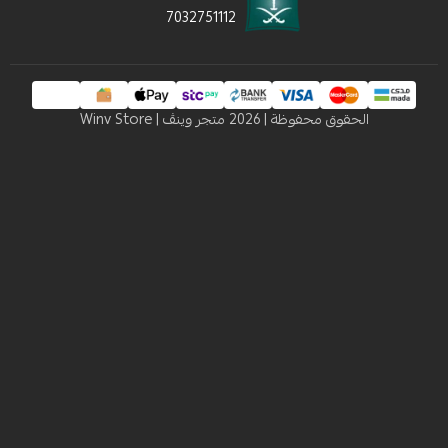
7032751112
 محفوظة | 2026
متجر وينڤ | Winv Store