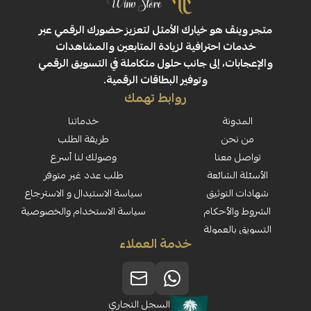
ڤ هو خيارك الأمثل لتعزيز حضورك الرقمي عبر
 احترافية لزيادة المتابعين والمشاهدات
ت، إلى جانب حلول متكاملة في التسويق الرقمي
وتوفير البطاقات الرقمية.
روابط تهمك
نة
خدماتنا
حن
طريقة الطلب
معنا
وصولك لنا أسرع
لشائعة
طلب عدد غير متوفر
لتوثيق
سياسة الاستبدال و الاسترجاع
لأحكام
سياسة الاستخدام والخصوصية
العمولة
خدمة العملاء
السجل التجاري