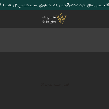
كاش باك 1% فوري بمحفظتك مع كل طلب + 🎁 خصم إضافي بكود: winv
متجر وينڤ | Winv Store
تعذر جلب المزيد😢