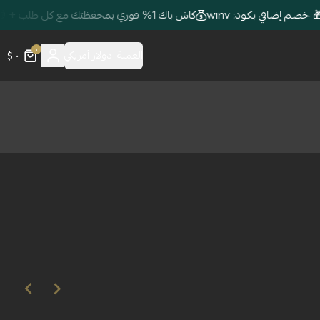
كاش باك 1% فوري بمحفظتك مع كل طلب + 🎁 خصم إضافي بكود: winv
٠
٠ $
العملة:
دولار أمريكي