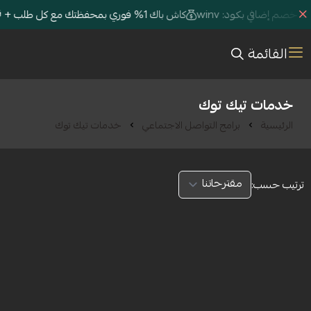
كاش باك 1% فوري بمحفظتك مع كل طلب + 🎁 خصم إضافي بكود: winv
القائمة
خدمات تيك توك
الرئيسية
برامج التواصل الاجتماعي
خدمات تيك توك
ترتيب حسب: