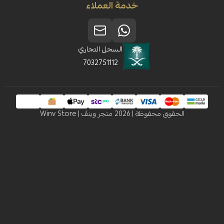
خدمة العملاء
السجل التجاري
7032751112
 محفوظة | 2026
متجر وينڤ | Winv Store