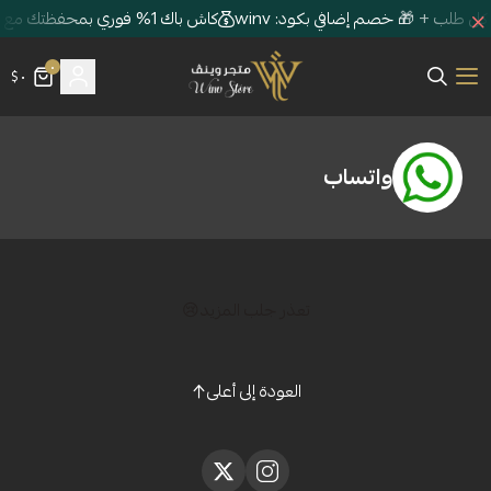
كاش باك 1% فوري بمحفظتك مع كل طلب + 🎁 خصم إضافي بكود: winv
٠
٠ $
متجر وينڤ | Winv Store
تساب
تعذر جلب المزيد😢
العودة إلى أعلى